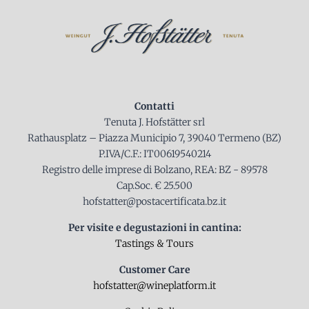
Contatti
Tenuta J. Hofstätter srl
Rathausplatz – Piazza Municipio 7, 39040 Termeno (BZ)
P.IVA/C.F.: IT00619540214
Registro delle imprese di Bolzano, REA: BZ - 89578
Cap.Soc. € 25.500
hofstatter@postacertificata.bz.it
Per visite e degustazioni in cantina:
Tastings & Tours
Customer Care
hofstatter@wineplatform.it