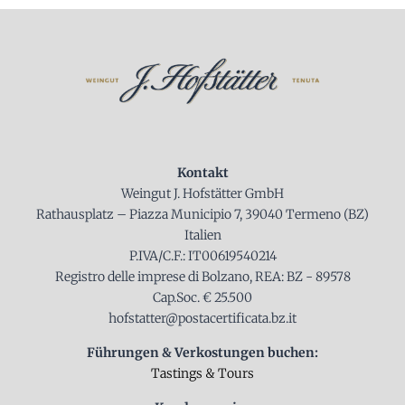
Kontakt
Weingut J. Hofstätter GmbH
Rathausplatz – Piazza Municipio 7, 39040 Termeno (BZ)
Italien
P.IVA/C.F.: IT00619540214
Registro delle imprese di Bolzano, REA: BZ - 89578
Cap.Soc. € 25.500
hofstatter@postacertificata.bz.it
Führungen & Verkostungen buchen:
Tastings & Tours