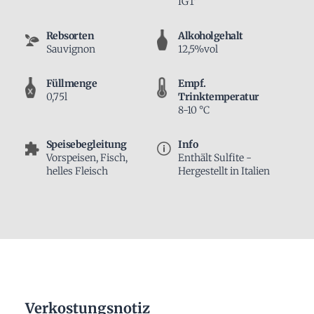
IGT
Rebsorten
Alkoholgehalt
Sauvignon
12,5%vol
Füllmenge
Empf.
0,75l
Trinktemperatur
8-10 °C
Speisebegleitung
Info
Vorspeisen, Fisch,
Enthält Sulfite -
helles Fleisch
Hergestellt in Italien
Verkostungsnotiz