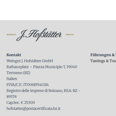
Kontakt
Führungen & 
Weingut J. Hofstätter GmbH
Tastings & To
Rathausplatz – Piazza Municipio 7, 39040
Termeno (BZ)
Italien
P.IVA/C.F.: IT00619540214
Registro delle imprese di Bolzano, REA: BZ -
89578
Cap.Soc. € 25.500
hofstatter@postacertificata.bz.it