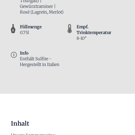
Thurgau) |
Gewürztraminer |
Rosé (Lagrein, Merlot)
Füllmenge
Empf.
0.75l
Trinktemperatur
8-10°
Info
Enthält Sulfite -
Hergestellt in Italien
Inhalt