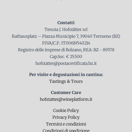
Contatti
Tenuta J. Hofstätter srl
Rathausplatz – Piazza Municipio 7, 39040 Termeno (BZ)
P.IVA/C.F.: IT00619540214
Registro delle imprese di Bolzano, REA: BZ - 89578
Cap.Soc. € 25.500
hofstatter@postacertificata.bz.it
Per visite e degustazioni in cantina:
Tastings & Tours
Customer Care
hofstatter@wineplatform.it
Cookie Policy
Privacy Policy
Termini e condizioni
Condizioni di spedizione