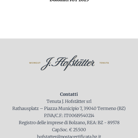
Contatti
Tenuta J. Hofstätter srl
Rathausplatz – Piazza Municipio 7, 39040 Termeno (BZ)
P.IVA/C.F.: IT00619540214
Registro delle imprese di Bolzano, REA: BZ - 89578
Cap.Soc. € 25.500
hofstatter@postacertificata.bz.it