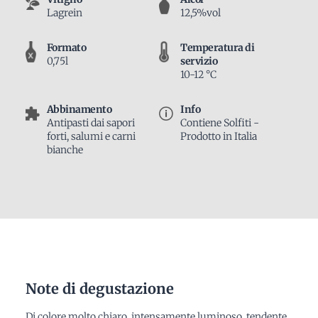
Lagrein
12,5%vol
Formato
Temperatura di
0,75l
servizio
10-12 °C
Abbinamento
Info
Antipasti dai sapori
Contiene Solfiti -
forti, salumi e carni
Prodotto in Italia
bianche
Note di degustazione
Di colore molto chiaro, intensamente luminoso, tendente