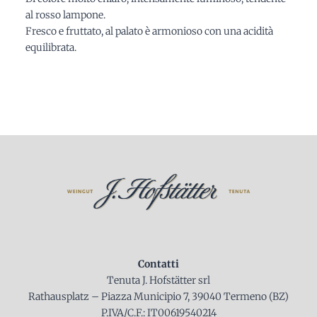
al rosso lampone.
Fresco e fruttato, al palato è armonioso con una acidità
equilibrata.
Contatti
Tenuta J. Hofstätter srl
Rathausplatz – Piazza Municipio 7, 39040 Termeno (BZ)
P.IVA/C.F.: IT00619540214