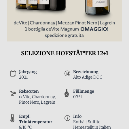
SELEZIONE HOFSTÄTTER 12+1
Jahrgang
Bezeichnung
2021
Alto Adige DOC
Rebsorten
Füllmenge
deVite, Chardonnay,
0.75l
Pinot Nero, Lagrein
Empf.
Info
Trinktemperatur
Enthält Sulfite -
8/10 °C
Hergestellt in Italien