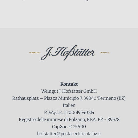
Kontakt
Weingut J. Hofstätter GmbH
Rathausplatz – Piazza Municipio 7, 39040 Termeno (BZ)
Italien
P.IVA/C.F.: IT00619540214
Registro delle imprese di Bolzano, REA: BZ - 89578
Cap.Soc. € 25.500
hofstatter@postacertificata.bz.it