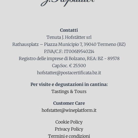
Contatti
Tenuta J. Hofstätter srl
Rathausplatz – Piazza Municipio 7, 39040 Termeno (BZ)
P.IVA/C.F.: IT00619540214
Registro delle imprese di Bolzano, REA: BZ - 89578
Cap.Soc. € 25.500
hofstatter@postacertificata.bz.it
Per visite e degustazioni in cantina:
Tastings & Tours
Customer Care
hofstatter@wineplatform.it
Cookie Policy
Privacy Policy
Termini e condizioni