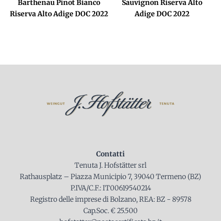
Barthenau Pinot Bianco
Sauvignon Riserva Alto
Riserva Alto Adige DOC 2022
Adige DOC 2022
Contatti
Tenuta J. Hofstätter srl
Rathausplatz – Piazza Municipio 7, 39040 Termeno (BZ)
P.IVA/C.F.: IT00619540214
Registro delle imprese di Bolzano, REA: BZ - 89578
Cap.Soc. € 25.500