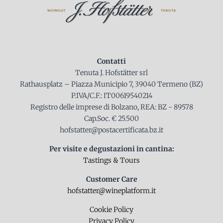
Contatti
Tenuta J. Hofstätter srl
Rathausplatz – Piazza Municipio 7, 39040 Termeno (BZ)
P.IVA/C.F.: IT00619540214
Registro delle imprese di Bolzano, REA: BZ - 89578
Cap.Soc. € 25.500
hofstatter@postacertificata.bz.it
Per visite e degustazioni in cantina:
Tastings & Tours
Customer Care
hofstatter@wineplatform.it
Cookie Policy
Privacy Policy