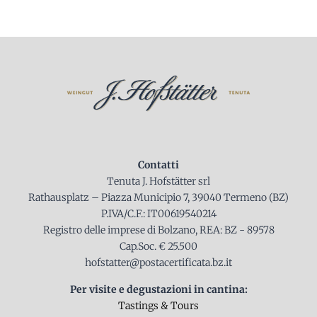
Contatti
Tenuta J. Hofstätter srl
Rathausplatz – Piazza Municipio 7, 39040 Termeno (BZ)
P.IVA/C.F.: IT00619540214
Registro delle imprese di Bolzano, REA: BZ - 89578
Cap.Soc. € 25.500
hofstatter@postacertificata.bz.it
Per visite e degustazioni in cantina:
Tastings & Tours