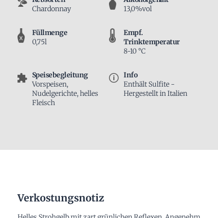
Chardonnay
13,0%vol
Füllmenge
Empf.
0,75l
Trinktemperatur
8-10 °C
Speisebegleitung
Info
Vorspeisen,
Enthält Sulfite -
Nudelgerichte, helles
Hergestellt in Italien
Fleisch
Verkostungsnotiz
Helles Strohgelb mit zart grünlichen Reflexen. Angenehm