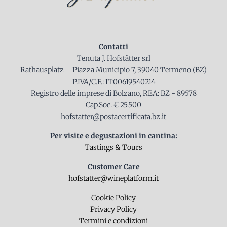
Contatti
Tenuta J. Hofstätter srl
Rathausplatz – Piazza Municipio 7, 39040 Termeno (BZ)
P.IVA/C.F.: IT00619540214
Registro delle imprese di Bolzano, REA: BZ - 89578
Cap.Soc. € 25.500
hofstatter@postacertificata.bz.it
Per visite e degustazioni in cantina:
Tastings & Tours
Customer Care
hofstatter@wineplatform.it
Cookie Policy
Privacy Policy
Termini e condizioni