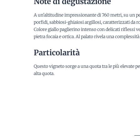
Note di degustazione
A un'altitudine impressionante di 760 metri, su un pend
porfidi, sabbiosi-ghiaiosi argillosi, caratterizzati d
Colore giallo paglierino intenso con delicati rifless
pietra focaia e ortica. Al palato rivela una complessit
Particolarità
Questo vigneto sorge a una quota tra le più elevate pe
alta quota.