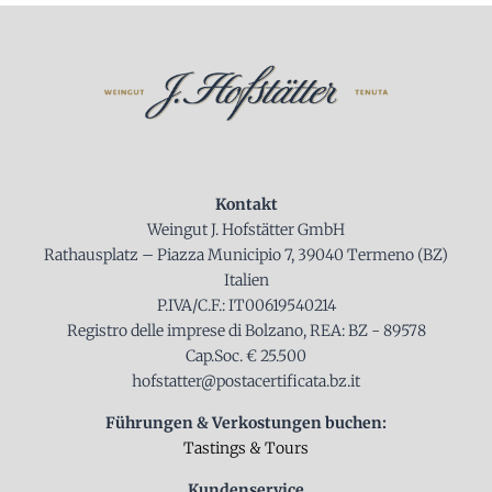
Kontakt
Weingut J. Hofstätter GmbH
Rathausplatz – Piazza Municipio 7, 39040 Termeno (BZ)
Italien
P.IVA/C.F.: IT00619540214
Registro delle imprese di Bolzano, REA: BZ - 89578
Cap.Soc. € 25.500
hofstatter@postacertificata.bz.it
Führungen & Verkostungen buchen:
Tastings & Tours
Kundenservice