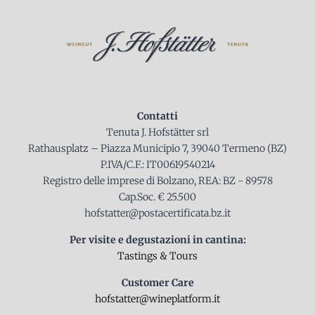
Contatti
Tenuta J. Hofstätter srl
Rathausplatz – Piazza Municipio 7, 39040 Termeno (BZ)
P.IVA/C.F.: IT00619540214
Registro delle imprese di Bolzano, REA: BZ - 89578
Cap.Soc. € 25.500
hofstatter@postacertificata.bz.it
Per visite e degustazioni in cantina:
Tastings & Tours
Customer Care
hofstatter@wineplatform.it