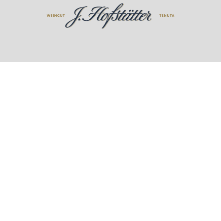
Kontakt
Weingut J. Hofstätter GmbH
Rathausplatz – Piazza Municipio 7, 39040 Termeno (BZ)
Italien
P.IVA/C.F.: IT00619540214
Registro delle imprese di Bolzano, REA: BZ - 89578
Cap.Soc. € 25.500
hofstatter@postacertificata.bz.it
Führungen & Verkostungen buchen:
Tastings & Tours
Kundenservice
hofstatter@wineplatform.it