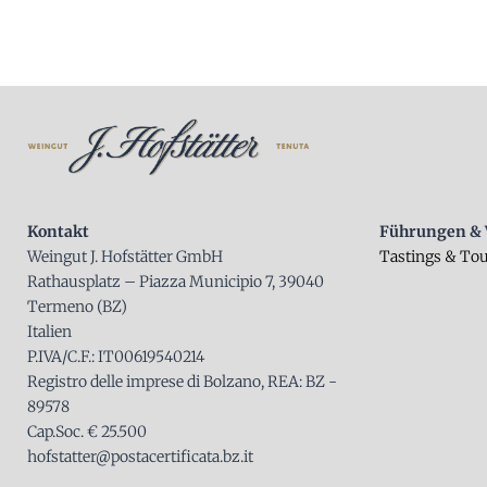
Kontakt
Führungen & 
Weingut J. Hofstätter GmbH
Tastings & To
Rathausplatz – Piazza Municipio 7, 39040
Termeno (BZ)
Italien
P.IVA/C.F.: IT00619540214
Registro delle imprese di Bolzano, REA: BZ -
89578
Cap.Soc. € 25.500
hofstatter@postacertificata.bz.it