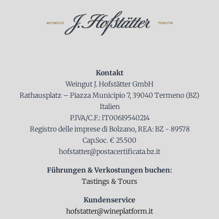
Kontakt
Weingut J. Hofstätter GmbH
Rathausplatz – Piazza Municipio 7, 39040 Termeno (BZ)
Italien
P.IVA/C.F.: IT00619540214
Registro delle imprese di Bolzano, REA: BZ - 89578
Cap.Soc. € 25.500
hofstatter@postacertificata.bz.it
Führungen & Verkostungen buchen:
Tastings & Tours
Kundenservice
hofstatter@wineplatform.it