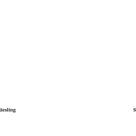
iesling
S