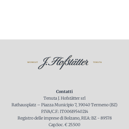
Contatti
Tenuta J. Hofstätter srl
Rathausplatz – Piazza Municipio 7, 39040 Termeno (BZ)
P.IVA/C.F.: IT00619540214
Registro delle imprese di Bolzano, REA: BZ - 89578
Cap.Soc. € 25.500