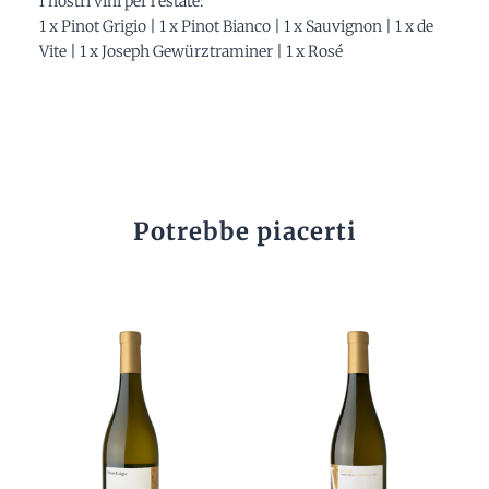
I nostri vini per l'estate:
1 x Pinot Grigio | 1 x Pinot Bianco | 1 x Sauvignon | 1 x de
Vite | 1 x Joseph Gewürztraminer | 1 x Rosé
Potrebbe piacerti