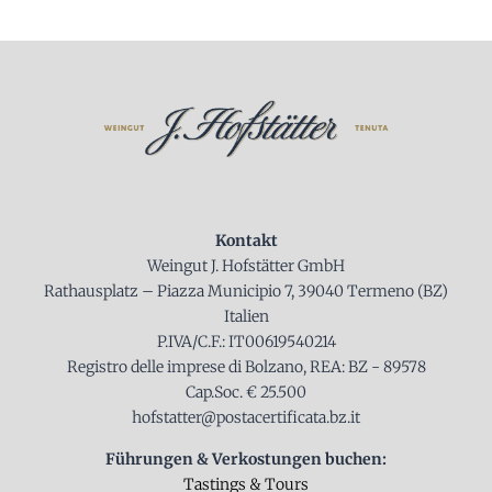
Kontakt
Weingut J. Hofstätter GmbH
Rathausplatz – Piazza Municipio 7, 39040 Termeno (BZ)
Italien
P.IVA/C.F.: IT00619540214
Registro delle imprese di Bolzano, REA: BZ - 89578
Cap.Soc. € 25.500
hofstatter@postacertificata.bz.it
Führungen & Verkostungen buchen:
Tastings & Tours