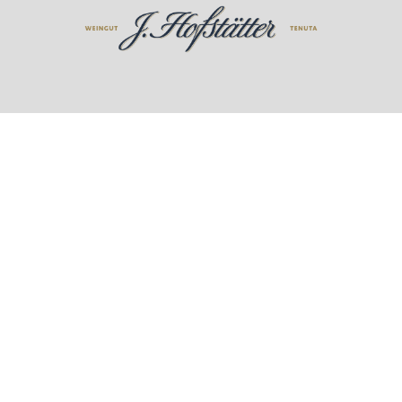
Kontakt
Weingut J. Hofstätter GmbH
Rathausplatz – Piazza Municipio 7, 39040 Termeno (BZ)
Italien
P.IVA/C.F.: IT00619540214
Registro delle imprese di Bolzano, REA: BZ - 89578
Cap.Soc. € 25.500
hofstatter@postacertificata.bz.it
Führungen & Verkostungen buchen:
Tastings & Tours
Kundenservice
hofstatter@wineplatform.it