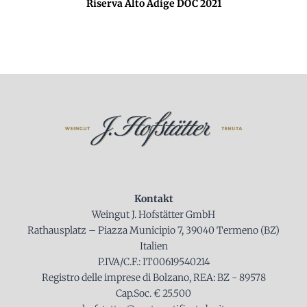
Riserva Alto Adige DOC 2021
Kontakt
Weingut J. Hofstätter GmbH
Rathausplatz – Piazza Municipio 7, 39040 Termeno (BZ)
Italien
P.IVA/C.F.: IT00619540214
Registro delle imprese di Bolzano, REA: BZ - 89578
Cap.Soc. € 25.500