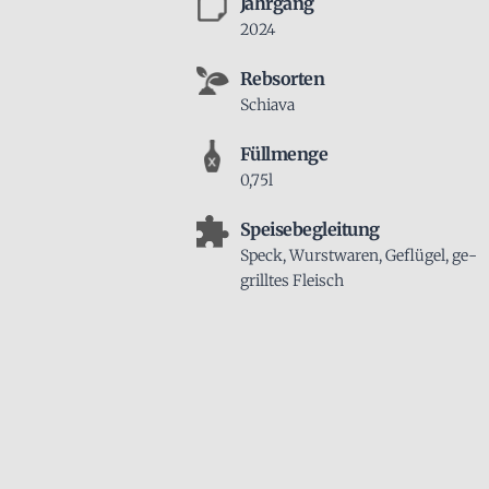
Jahrgang
2024
Rebsorten
Schiava
Füllmenge
0,75l
Speisebegleitung
Speck, Wurst­waren, Geflügel, ge­
grilltes Fleisch