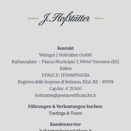
Kontakt
Weingut J. Hofstätter GmbH
Rathausplatz – Piazza Municipio 7, 39040 Termeno (BZ)
Italien
P.IVA/C.F.: IT00619540214
Registro delle imprese di Bolzano, REA: BZ - 89578
Cap.Soc. € 25.500
hofstatter@postacertificata.bz.it
Führungen & Verkostungen buchen:
Tastings & Tours
Kundenservice