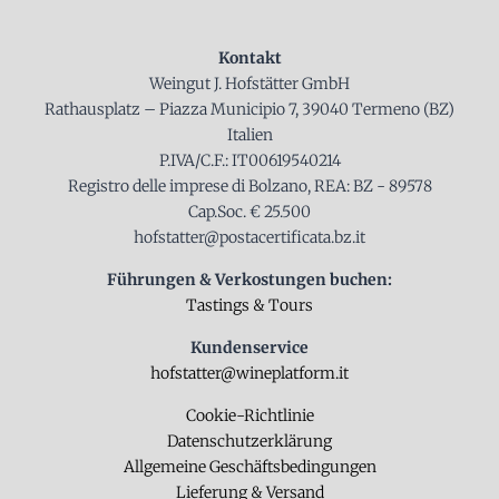
Kontakt
Weingut J. Hofstätter GmbH
Rathausplatz – Piazza Municipio 7, 39040 Termeno (BZ)
Italien
P.IVA/C.F.: IT00619540214
Registro delle imprese di Bolzano, REA: BZ - 89578
Cap.Soc. € 25.500
hofstatter@postacertificata.bz.it
Führungen & Verkostungen buchen:
Tastings & Tours
Kundenservice
hofstatter@wineplatform.it
Cookie-Richtlinie
Datenschutzerklärung
Allgemeine Geschäftsbedingungen
Lieferung & Versand