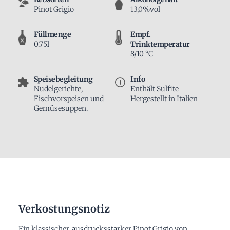
Pinot Grigio
13,0%vol
Füllmenge
Empf.
0.75l
Trinktemperatur
8/10 °C
Speisebegleitung
Info
Nudelgerichte,
Enthält Sulfite -
Fischvorspeisen und
Hergestellt in Italien
Gemüsesuppen.
Verkostungsnotiz
Ein klassischer, ausdrucksstarker Pinot Grigio von