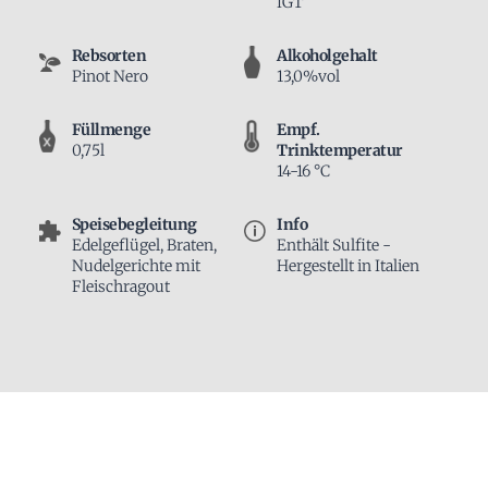
IGT
Rebsorten
Alkoholgehalt
Pinot Nero
13,0%vol
Füllmenge
Empf.
0,75l
Trinktemperatur
14-16 °C
Speisebegleitung
Info
Edelgeflügel, Braten,
Enthält Sulfite -
Nudel­gerichte mit
Hergestellt in Italien
Fleischragout