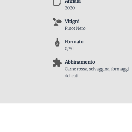
Annata
2020
Vitigni
Pinot Nero
Formato
0,75l
Abbinamento
Carne rossa, selvaggina, formaggi
delicati