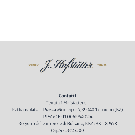
Contatti
Tenuta J. Hofstätter srl
Rathausplatz – Piazza Municipio 7, 39040 Termeno (BZ)
P.IVA/C.F.: IT00619540214
Registro delle imprese di Bolzano, REA: BZ - 89578
Cap.Soc. € 25.500