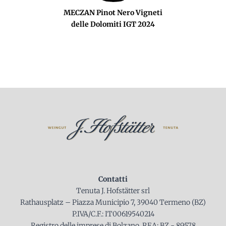
MECZAN Pinot Nero Vigneti
delle Dolomiti IGT 2024
Contatti
Tenuta J. Hofstätter srl
Rathausplatz – Piazza Municipio 7, 39040 Termeno (BZ)
P.IVA/C.F.: IT00619540214
Registro delle imprese di Bolzano, REA: BZ - 89578